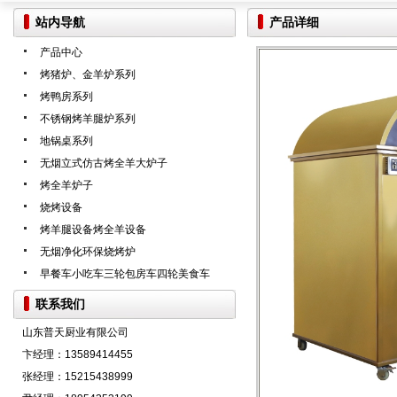
站内导航
产品详细
产品中心
烤猪炉、金羊炉系列
烤鸭房系列
不锈钢烤羊腿炉系列
地锅桌系列
无烟立式仿古烤全羊大炉子
烤全羊炉子
烧烤设备
烤羊腿设备烤全羊设备
无烟净化环保烧烤炉
早餐车小吃车三轮包房车四轮美食车
联系我们
山东普天厨业有限公司
卞经理：13589414455
张经理：15215438999