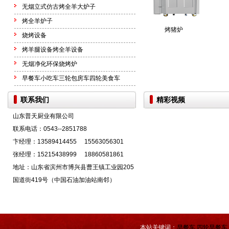
无烟立式仿古烤全羊大炉子
烤全羊炉子
烤猪炉
烧烤设备
烤羊腿设备烤全羊设备
无烟净化环保烧烤炉
早餐车小吃车三轮包房车四轮美食车
联系我们
精彩视频
山东普天厨业有限公司
联系电话：0543--2851788
卞经理：13589414455 15563056301
张经理：15215438999 18860581861
地址：山东省滨州市博兴县曹王镇工业园205
国道街419号（中国石油加油站南邻）
本站关键词：
早餐车
四轮早餐车