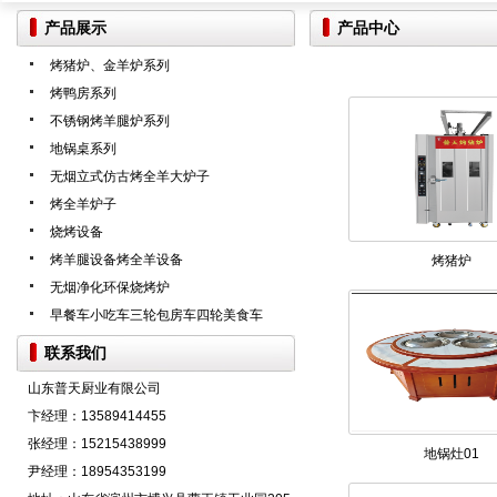
产品展示
产品中心
烤猪炉、金羊炉系列
烤鸭房系列
不锈钢烤羊腿炉系列
地锅桌系列
无烟立式仿古烤全羊大炉子
烤全羊炉子
烧烤设备
烤羊腿设备烤全羊设备
烤猪炉
无烟净化环保烧烤炉
早餐车小吃车三轮包房车四轮美食车
联系我们
山东普天厨业有限公司
卞经理：13589414455
张经理：15215438999
地锅灶01
尹经理：18954353199