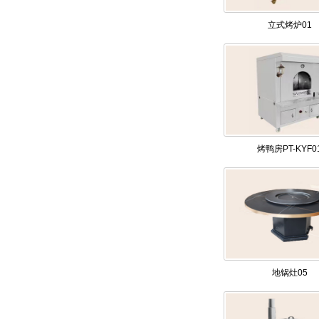
立式烤炉01
烤鸭房PT-KYF0
地锅灶05